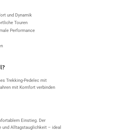
ort und Dynamik
rtliche Touren
male Performance
en
l?
ches Trekking-Pedelec mit
Fahren mit Komfort verbinden
fortablem Einstieg. Der
und Alltagstauglichkeit – ideal