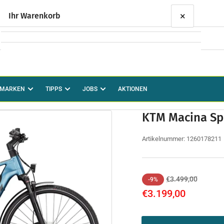
×
Ihr Warenkorb
Ihr Warenkorb ist leer
MARKEN
TIPPS
JOBS
AKTIONEN
KTM Macina Spo
Artikelnummer:
1260178211
Normaler
Ausverk
€3.499,00
-9%
Preis
€3.199,00