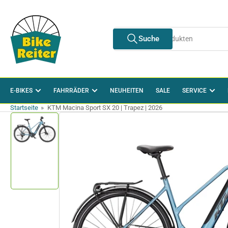
Zum
Inhalt
springen
Suche
Suche
nach
Produkten
E-BIKES
FAHRRÄDER
NEUHEITEN
SALE
SERVICE
Startseite
»
KTM Macina Sport SX 20 | Trapez | 2026
Zu
Produktinformationen
springen
Bild
in
Galerieansicht
1
laden
Medien
1