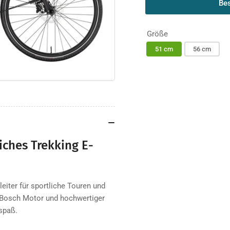
Be
Größe
51 cm
56 cm
iches Trekking E-
leiter für sportliche Touren und
 Bosch Motor und hochwertiger
rspaß.