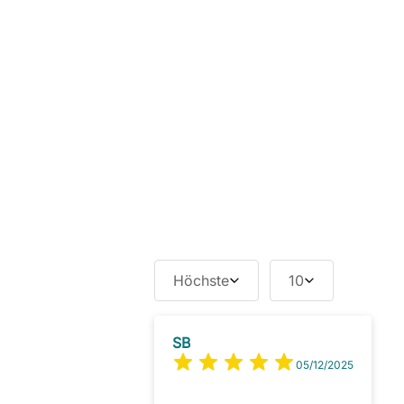
Höchste
10
SB
05/12/2025