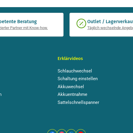
etente Beratung
Outlet / Lagerverkau
izierter Partner mit Know-how.
Täglich wechselnde Angeb
Erklärvideos
Schlauchwechsel
Schaltung einstellen
Akkuwechsel
n
Akkuentnahme
Sattelschnellspanner