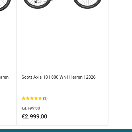
erren
Scott Axis 10 | 800 Wh | Herren | 2026
(3)
Normaler
Ausverkaufspreis
€4.199,00
Preis
€2.999,00