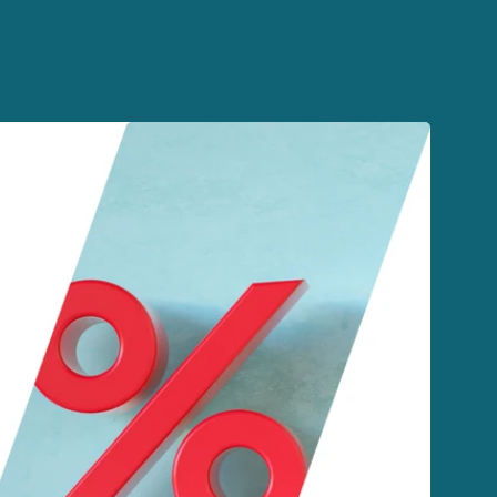
Link
zu
räder
Sale