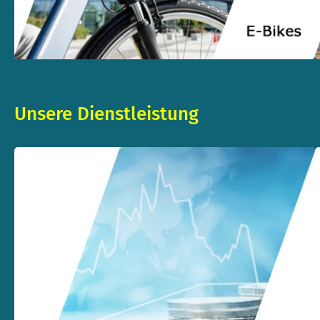
Unsere Dienstleistung
L
z
L
F