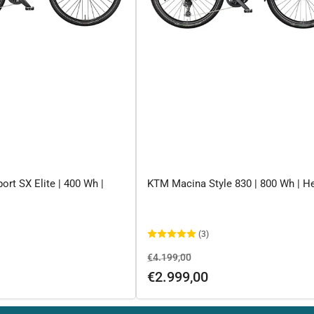
rt SX Elite | 400 Wh |
KTM Macina Style 830 | 800 Wh | H
(3)
rkaufspreis
Normaler
Ausverkaufspreis
€4.199,00
Preis
€2.999,00