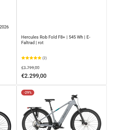
 2026
Hercules Rob Fold F8+ | 545 Wh | E-
Faltrad | rot
(2)
Normaler
Ausverkaufspreis
€3.799,00
Preis
€2.299,00
-29%