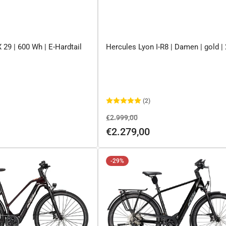
 29 | 600 Wh | E-Hardtail
Hercules Lyon I-R8 | Damen | gold |
(2)
rkaufspreis
Normaler
Ausverkaufspreis
€2.999,00
Preis
€2.279,00
-29%