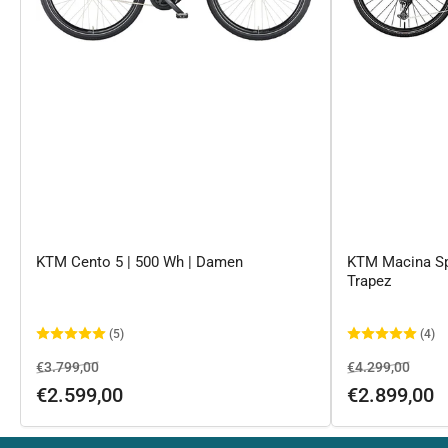
KTM Cento 5 | 500 Wh | Damen
KTM Macina Spo
Trapez
(5)
(4)
Normaler
Ausverkaufspreis
Normaler
Ausve
€3.799,00
€4.299,00
Preis
Preis
€2.599,00
€2.899,00