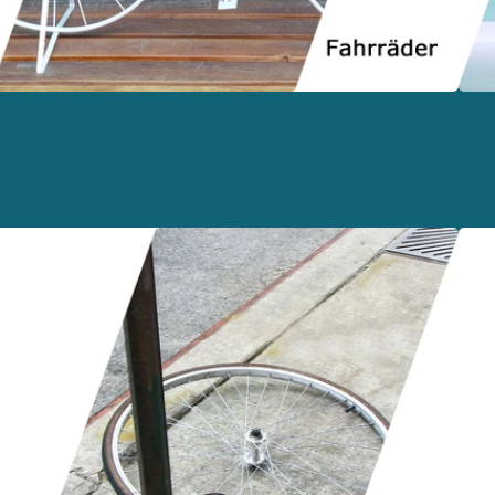
ink
Link
u
zu
easing
Vers
&
inanzierung