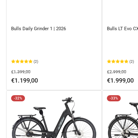
Bulls Daily Grinder 1 | 2026
Bulls LT Evo CX
(2)
(2)
Normaler
Ausverkaufspreis
Normaler
Ausve
€1.399,00
€2.999,00
Preis
Preis
€1.199,00
€1.999,00
-32%
-33%