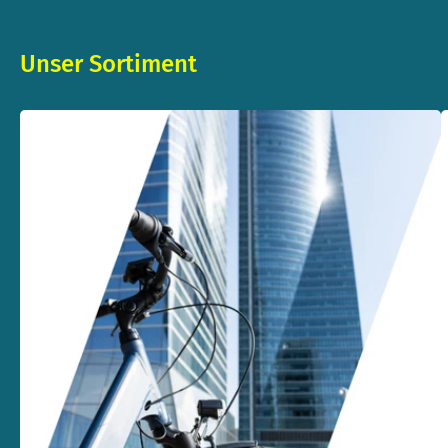
Unser Sortiment
L
z
E
B