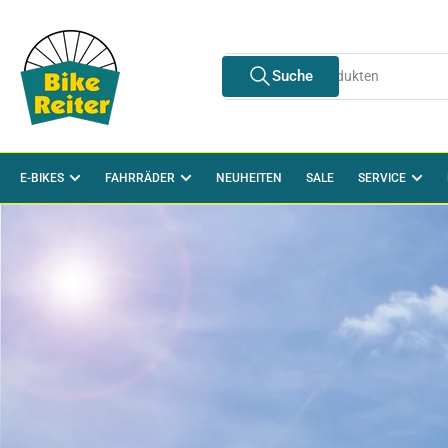
Zum
Inhalt
springen
Suche
Suche
nach
Produkten
E-BIKES
FAHRRÄDER
NEUHEITEN
SALE
SERVICE