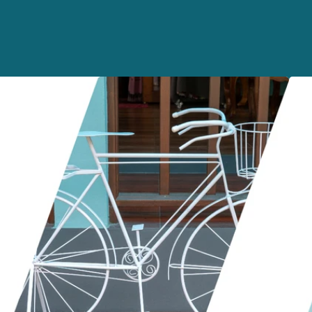
ink
Link
u
zu
-
Fahr
ikes