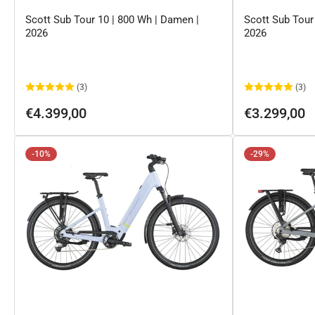
Scott Sub Tour 10 | 800 Wh | Damen |
Scott Sub Tour
2026
2026
(3)
(3)
Normaler
Normaler
€4.399,00
€3.299,00
Preis
Preis
-10%
-29%