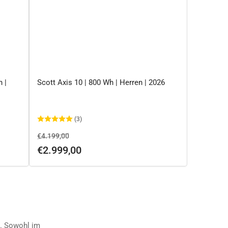
 |
Scott Axis 10 | 800 Wh | Herren | 2026
(3)
Normaler
Ausverkaufspreis
€4.199,00
Preis
€2.999,00
t. Sowohl im