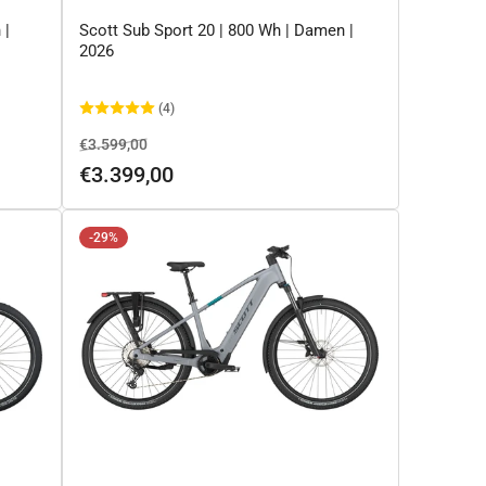
 |
Scott Sub Sport 20 | 800 Wh | Damen |
2026
(4)
Normaler
Ausverkaufspreis
€3.599,00
Preis
€3.399,00
-29%