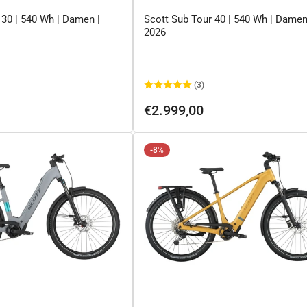
 30 | 540 Wh | Damen |
Scott Sub Tour 40 | 540 Wh | Damen
2026
(3)
Normaler
€2.999,00
Preis
-8%