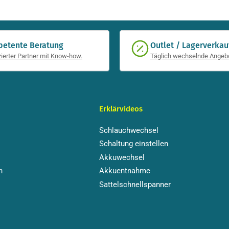
etente Beratung
Outlet / Lagerverkau
izierter Partner mit Know-how.
Täglich wechselnde Angeb
Erklärvideos
Schlauchwechsel
Schaltung einstellen
Akkuwechsel
n
Akkuentnahme
Sattelschnellspanner