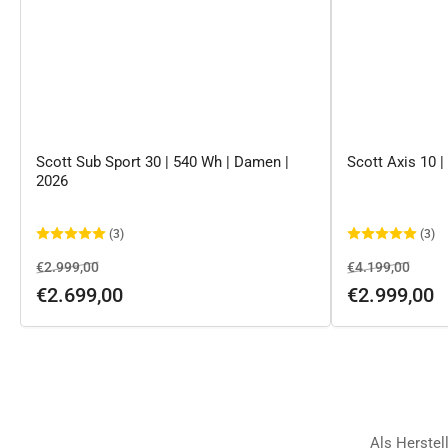
Scott Sub Sport 30 | 540 Wh | Damen |
Scott Axis 10 
2026
(3)
(3)
Normaler
Ausverkaufspreis
Normaler
Ausve
€2.999,00
€4.199,00
Preis
Preis
€2.699,00
€2.999,00
Als Herstel