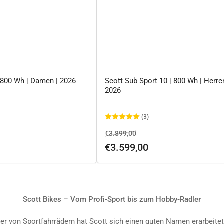
| 800 Wh | Damen | 2026
Scott Sub Sport 10 | 800 Wh | Herren
2026
(3)
rkaufspreis
Normaler
Ausverkaufspreis
€3.899,00
Preis
€3.599,00
Scott Bikes – Vom Profi-Sport bis zum Hobby-Radler
ler von Sportfahrrädern hat Scott sich einen guten Namen erarbeite